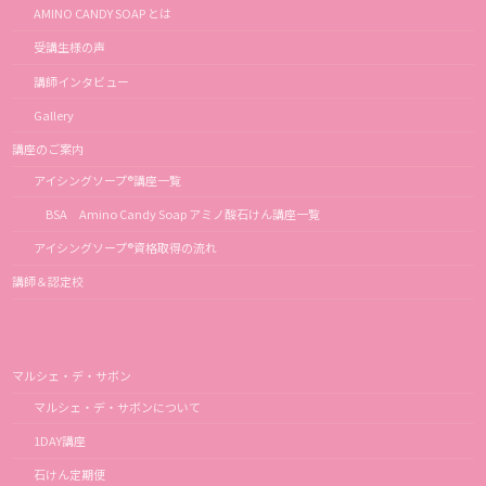
AMINO CANDY SOAP とは
受講生様の声
講師インタビュー
Gallery
講座のご案内
アイシングソープ®講座一覧
BSA Amino Candy Soap アミノ酸石けん講座一覧
アイシングソープ®資格取得の流れ
講師＆認定校
マルシェ・デ・サボン
マルシェ・デ・サボンについて
1DAY講座
石けん定期便