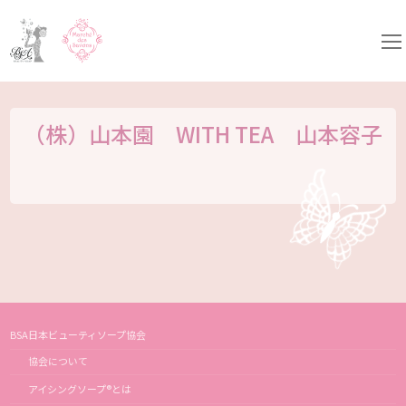
コ
ン
テ
ン
ツ
へ
ス
キ
（株）山本園 WITH TEA 山本容子
ッ
プ
BSA日本ビューティソープ協会
協会について
アイシングソープ®とは