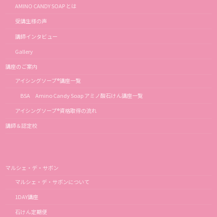
AMINO CANDY SOAP とは
受講生様の声
講師インタビュー
Gallery
講座のご案内
アイシングソープ®講座一覧
BSA Amino Candy Soap アミノ酸石けん講座一覧
アイシングソープ®資格取得の流れ
講師＆認定校
マルシェ・デ・サボン
マルシェ・デ・サボンについて
1DAY講座
石けん定期便