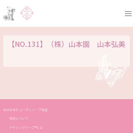
コ
ン
テ
ン
ツ
へ
ス
キ
【NO.131】（株）山本園 山本弘美
ッ
プ
BSA日本ビューティソープ協会
協会について
アイシングソープ®とは