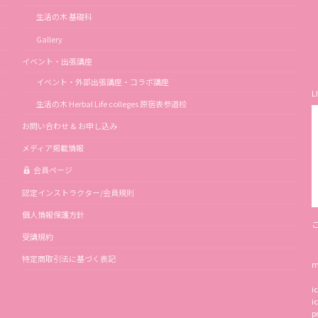
生活の木 基礎科
Gallery
イベント・出張講座
イベント・外部出張講座・コラボ講座
L
生活の木 Herbal Life colleges 原宿表参道校
お問い合わせ & お申し込み
メディア掲載情報
会員ページ
認定インストラクター/会員規則
個人情報保護方針
受講規約
特定商取引法に基づく表記
m
i
i
p