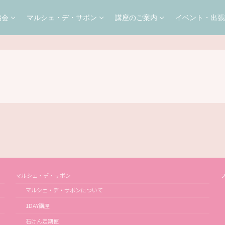
協会
マルシェ・デ・サボン
講座のご案内
イベント・出張
マルシェ・デ・サボン
マルシェ・デ・サボンについて
1DAY講座
石けん定期便