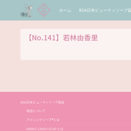
コ
ン
ホーム
BSA日本ビューティソープ
テ
ン
ツ
へ
ス
【No.141】若林由香里
キ
ッ
プ
BSA日本ビューティソープ協会
協会について
アイシングソープ®とは
AMINO CANDY SOAP とは