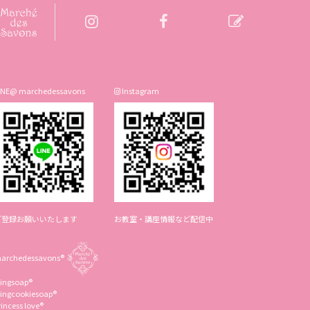
INE@ marchedessavons
Instagram
ご登録お願いいたします
お教室・講座情報など配信中
archedessavons®︎
cingsoap®︎
cingcookiesoap®︎
rincess love®︎