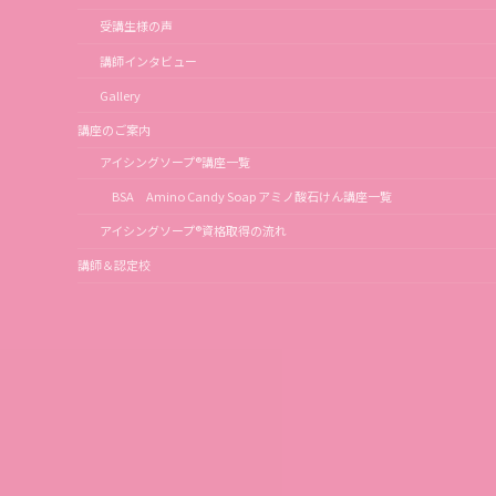
受講生様の声
講師インタビュー
Gallery
講座のご案内
アイシングソープ®講座一覧
BSA Amino Candy Soap アミノ酸石けん講座一覧
アイシングソープ®資格取得の流れ
講師＆認定校