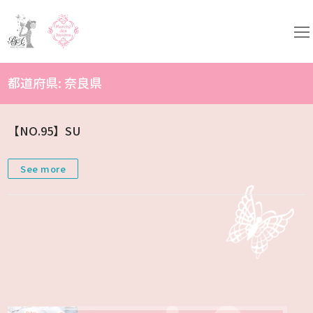
コ
ン
テ
ン
ツ
へ
ス
都道府県:
奈良県
キ
ッ
プ
【NO.95】SU
See more