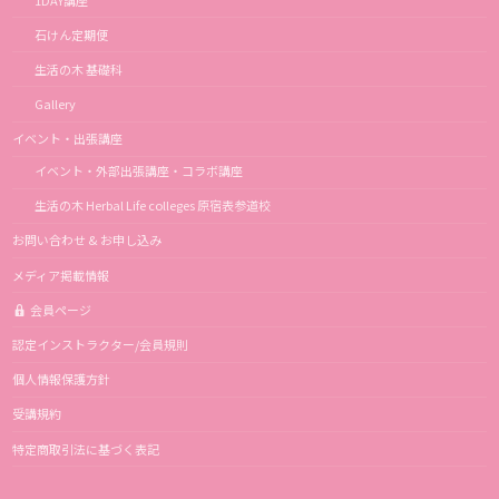
石けん定期便
生活の木 基礎科
Gallery
イベント・出張講座
イベント・外部出張講座・コラボ講座
生活の木 Herbal Life colleges 原宿表参道校
お問い合わせ & お申し込み
メディア掲載情報
会員ページ
認定インストラクター/会員規則
個人情報保護方針
受講規約
特定商取引法に基づく表記