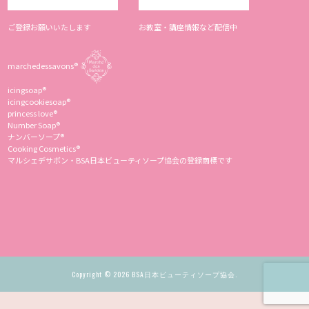
ご登録お願いいたします
お教室・講座情報など配信中
marchedessavons®︎
icingsoap®︎
icingcookiesoap®︎
princess love®︎
Number Soap®︎
ナンバーソープ®︎
Cooking Cosmetics®︎
マルシェデサボン・BSA日本ビューティソープ協会の登録商標です
Copyright © 2026 BSA日本ビューティソープ協会.