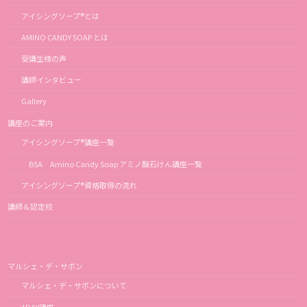
アイシングソープ®とは
AMINO CANDY SOAP とは
受講生様の声
講師インタビュー
Gallery
講座のご案内
アイシングソープ®講座一覧
BSA Amino Candy Soap アミノ酸石けん講座一覧
アイシングソープ®資格取得の流れ
講師＆認定校
マルシェ・デ・サボン
マルシェ・デ・サボンについて
1DAY講座