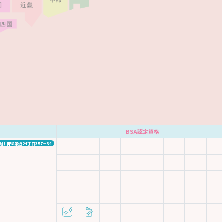
BSA認定資格
旭川市8条通24丁目357－34