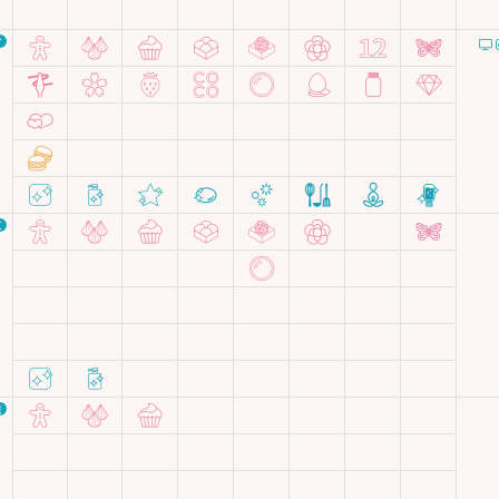
町
区
城