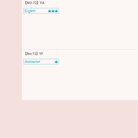
【NO.72】Y.A
【No.71】Y.Y