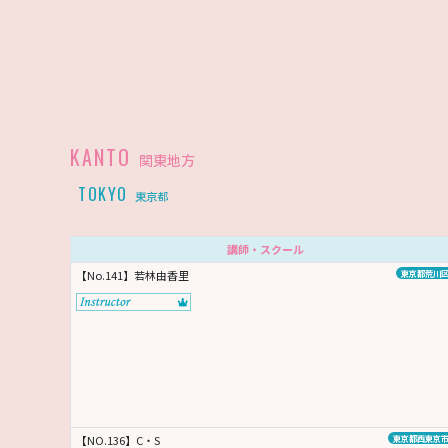
KANTO
関東地方
TOKYO
東京都
講師・スクール
【No.141】若林由香里
東京都荒川
【NO.136】C・S
東京都西東京