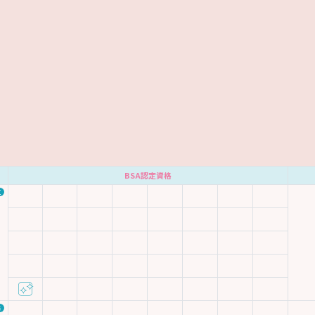
BSA認定資格
区
市