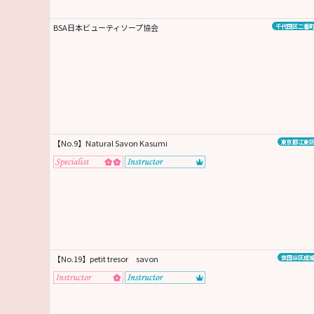
BSA日本ビューティソープ協会
千代田区二番
【No.9】Natural Savon Kasumi
東京都江東
【No.19】petit tresor savon
世田谷区成