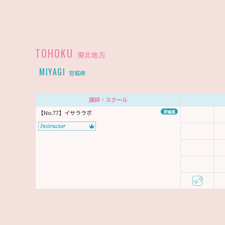
TOHOKU
東北地方
MIYAGI
宮城県
講師・スクール
【No.77】イサララボ
宮城県