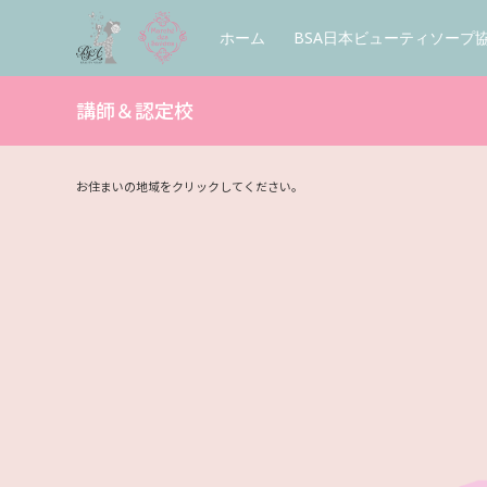
コ
ン
ホーム
BSA日本ビューティソープ
テ
ン
ツ
へ
講師＆認定校
ス
キ
ッ
プ
お住まいの地域をクリックしてください。