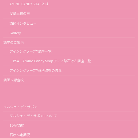
AMINO CANDY SOAP とは
受講生様の声
講師インタビュー
Gallery
講座のご案内
アイシングソープ®講座一覧
BSA Amino Candy Soap アミノ酸石けん講座一覧
アイシングソープ®資格取得の流れ
講師＆認定校
マルシェ・デ・サボン
マルシェ・デ・サボンについて
1DAY講座
石けん定期便