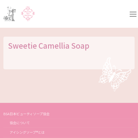
コ
ン
テ
ン
ツ
へ
ス
キ
Sweetie Camellia Soap
ッ
プ
BSA日本ビューティソープ協会
協会について
アイシングソープ®とは