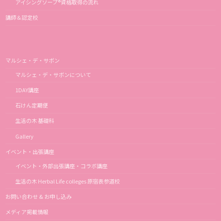
アイシングソープ®資格取得の流れ
講師＆認定校
マルシェ・デ・サボン
マルシェ・デ・サボンについて
1DAY講座
石けん定期便
生活の木 基礎科
Gallery
イベント・出張講座
イベント・外部出張講座・コラボ講座
生活の木 Herbal Life colleges 原宿表参道校
お問い合わせ & お申し込み
メディア掲載情報