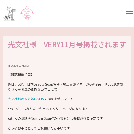
コ
ン
テ
ン
ツ
へ
ス
キ
光文社様 VERY11月号掲載されます
ッ
プ
2020年09月15日
【雑誌掲載予告】
先日、BSA 日本Beauty Soap協会・埼玉支部マネージャAtelier Koco原さお
りさんが埼玉の素敵なカフェにて
光文社様の人気雑誌VERY
の撮影を致しました
4ページにもわたるドキュメンタリーページになります
石けんのお話やNumber Soap®の写真も少し掲載される予定です
どうぞお手にとってご覧頂けたら幸いです