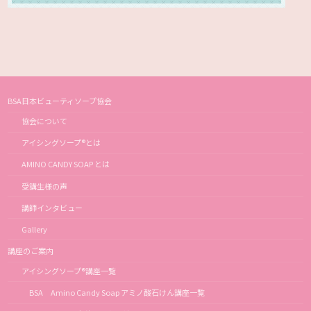
BSA日本ビューティソープ協会
協会について
アイシングソープ®とは
AMINO CANDY SOAP とは
受講生様の声
講師インタビュー
Gallery
講座のご案内
アイシングソープ®講座一覧
BSA Amino Candy Soap アミノ酸石けん講座一覧