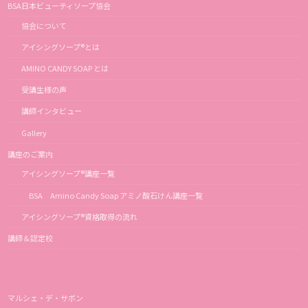
BSA日本ビューティソープ協会
協会について
アイシングソープ®とは
AMINO CANDY SOAP とは
受講生様の声
講師インタビュー
Gallery
講座のご案内
アイシングソープ®講座一覧
BSA Amino Candy Soap アミノ酸石けん講座一覧
アイシングソープ®資格取得の流れ
講師＆認定校
マルシェ・デ・サボン