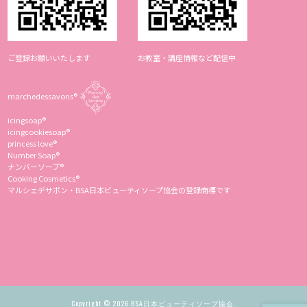
ご登録お願いいたします
お教室・講座情報など配信中
marchedessavons®︎
icingsoap®︎
icingcookiesoap®︎
princess love®︎
Number Soap®︎
ナンバーソープ®︎
Cooking Cosmetics®︎
マルシェデサボン・BSA日本ビューティソープ協会の登録商標です
Copyright © 2026 BSA日本ビューティソープ協会.