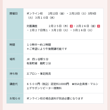
開催日
オンライン校 2月12日（金）・２月13日（土）3月9日
（火）３月１０日（水）
対面講座 ２月２５日（木）
・２月２６日（金）
・２月２７日残１・３月２日（火）・３月１６日（火）
時間
１０時半～約２時間
＊ご希望により午後開講可能です
場所
JR 四ッ谷駅５分
有楽町線 麹町２分
持ち物
エプロン・筆記用具
講座代
６５００円（税込）認定料10000円 ★BSA会員様・マルシ
ェデサボンリピーター様無料
お知らせ
オンライン校の場合送料が別途必要になります