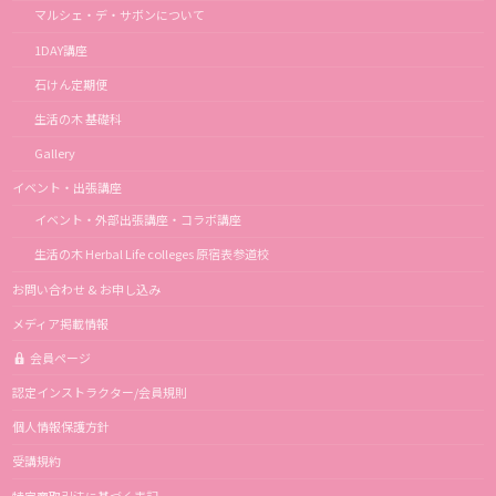
マルシェ・デ・サボンについて
1DAY講座
石けん定期便
生活の木 基礎科
Gallery
イベント・出張講座
イベント・外部出張講座・コラボ講座
生活の木 Herbal Life colleges 原宿表参道校
お問い合わせ & お申し込み
メディア掲載情報
会員ページ
認定インストラクター/会員規則
個人情報保護方針
受講規約
特定商取引法に基づく表記