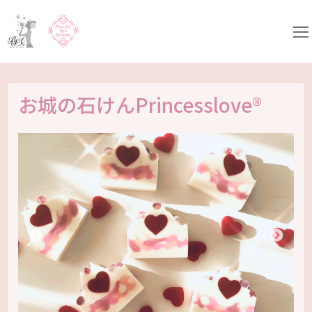
コ
ン
テ
ン
ツ
へ
ス
キ
お城の石けんPrincesslove®
ッ
プ