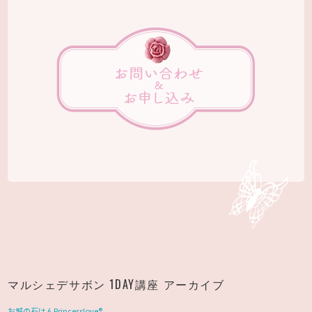
マルシェデサボン 1DAY講座 アーカイブ
お城の石けんPrincesslove®