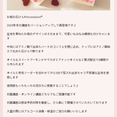
お城の石けんPrincesslove®
2020年冬の講座をバージョンアップして再登場です♪
生地を重ねたお城のデザインはそのままで、可愛いなみなみ模様も付けちゃいま
す
中央にはアミノ酸で出来たハートのコンフェを閉じ込め、トップにはアミノ酸粘
土で丸めた石けんで飾ります
オイルもスイートアーモンドやマカダミアナッツオイルなど贅沢配合で6種類か
ら作られます
オイルと苛性ソーダーを合わせてから5分で型入れ出来ちゃう不思議な生地を使
用します
使用感もっちもっちの泡立ちに感動することでしょう♪
対面講座・オンライン講座どちらでもご受講可能です
対面講座は感染予防対策を徹底し、少人数にて開催させていただいております
入室の際にはアルコール消毒・検温のご協力お願いいたします